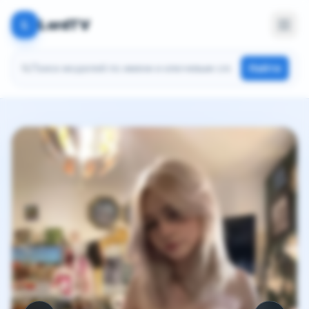
LordTV
L
Поиск моделей
Найти