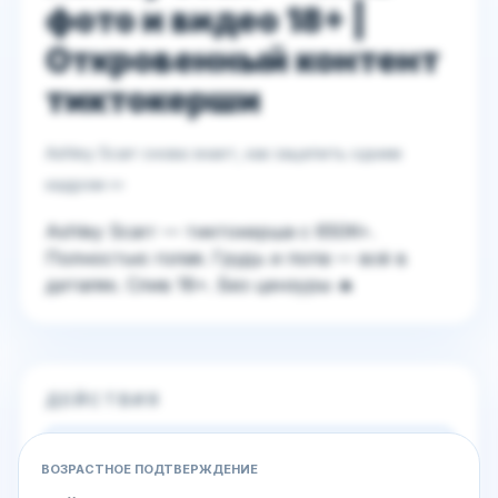
фото и видео 18+ |
Откровенный контент
тиктокерши
Ashley Scarr снова знает, как зацепить одним
кадром 👀
Ashley Scarr — тиктокерша с 650K+.
Полностью голая. Грудь и попа — всё в
деталях. Слив 18+. Без цензуры 🔥
ДЕЙСТВИЯ
Вход / Регистрация
ВОЗРАСТНОЕ ПОДТВЕРЖДЕНИЕ