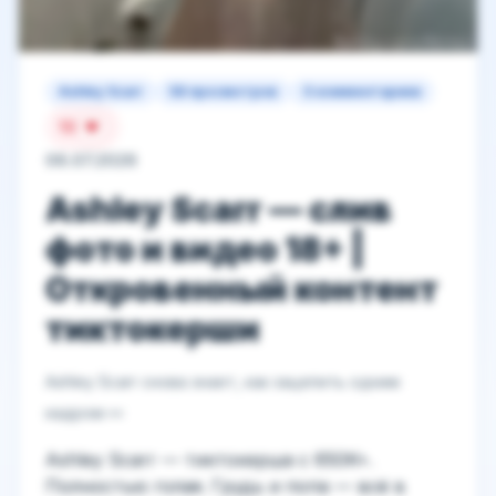
Ashley Scarr
58 просмотров
0 комментариев
10
06.07.2026
Ashley Scarr — слив
фото и видео 18+ |
Откровенный контент
тиктокерши
Ashley Scarr снова знает, как зацепить одним
кадром 👀
Ashley Scarr — тиктокерша с 650K+.
Полностью голая. Грудь и попа — всё в