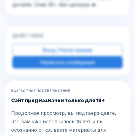
деталях. Слив 18+. Без цензуры 🔥
ДЕЙСТВИЯ
Вход / Регистрация
Написать сообщение
Другие фото этой модели
ВОЗРАСТНОЕ ПОДТВЕРЖДЕНИЕ
Сайт предназначен только для 18+
Продолжая просмотр, вы подтверждаете,
что вам уже исполнилось 18 лет и вы
осознанно открываете материалы для