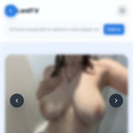
LordTV
L
Поиск моделей
Найти