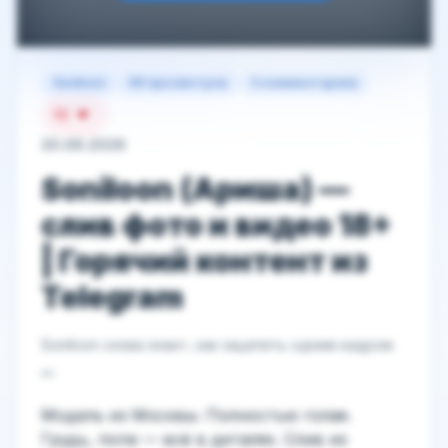
Soniloon
66 просмотров
0 комментариев
10
20.06.2026
Soniloon (Ариша) —
слив фото и видео 18+
| Горячий контент из
Telegram
Soniloon снова знает, как зацепить одним кадром
👀
Модель из Москвы. Полностью голая.
Грудь, попа — всё в деталях. Слив из