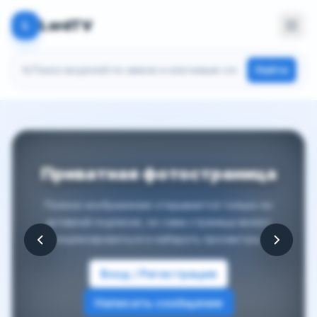
LordTV
L
Поиск моделей
Найти
Приватная фотостраница
Полное изображение открывается только по
активной подписке, но сама страница может
индексироваться и набирать просмотры.
Вход / Регистрация
Написать сообщение