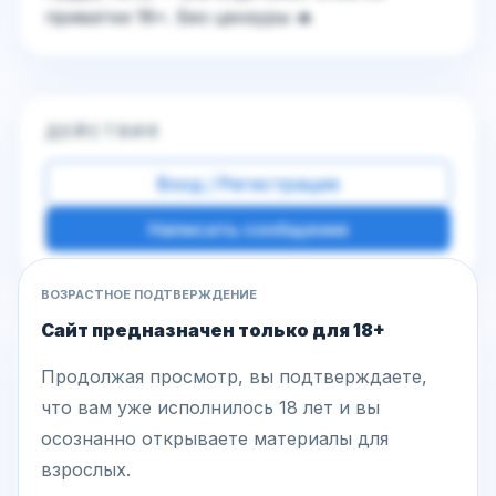
приватки 18+. Без цензуры 🔥
ДЕЙСТВИЯ
Вход / Регистрация
Написать сообщение
ВОЗРАСТНОЕ ПОДТВЕРЖДЕНИЕ
Сайт предназначен только для 18+
Другие фото этой модели
Продолжая просмотр, вы подтверждаете,
что вам уже исполнилось 18 лет и вы
осознанно открываете материалы для
взрослых.