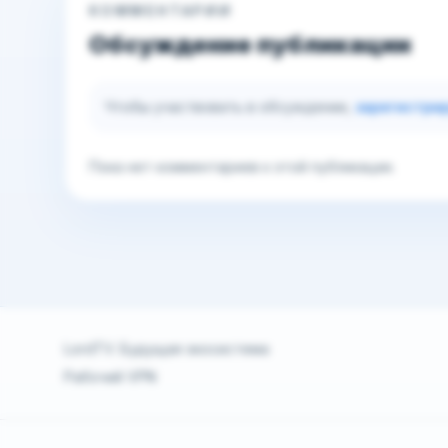
КОММЕНТАРИИ
Обсуждение публикации
Чтобы участвовать в обсуждении,
зарегистри
Пока нет комментариев к этой публикации.
LordTV. Будущая экосистема
Рабочий VPN