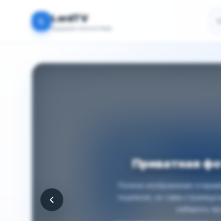
По
LordTV
L
Будущая экосистема
Приватная ф
Полное изображение открыва
подписке, но сама страница
набирать пр