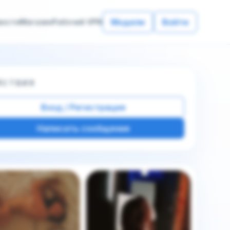
Модели
Войти
вости
Магазин
Рабочий VPN
ЙСТВИЯ
Вход / Регистрация
Написать сообщение
е фото этой модели