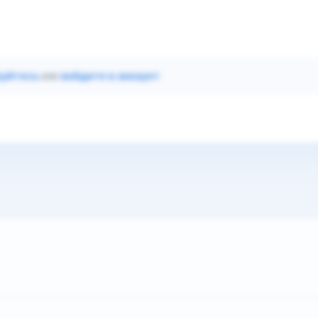
руйтесь
или
войдите в аккаунт
.