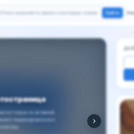
иск моделей
Найти
Но
ДЕ
отостраница
Други
ется только по активной
 может индексироваться и
осмотры.