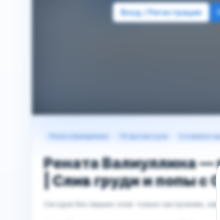
Вход / Регистрация
Рената Валиуллина
76 просмотров
0 коммента
Рената Валиуллина — 
| Слив груди и попы с 
Сегодня без лишних слов: только настроение, нам