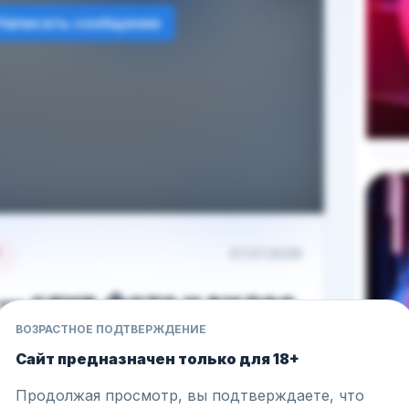
Написать сообщение
07.07.2026
— слив фото и видео
нтент стримерши
ВОЗРАСТНОЕ ПОДТВЕРЖДЕНИЕ
Сайт предназначен только для 18+
 внутри 💫
Продолжая просмотр, вы подтверждаете, что