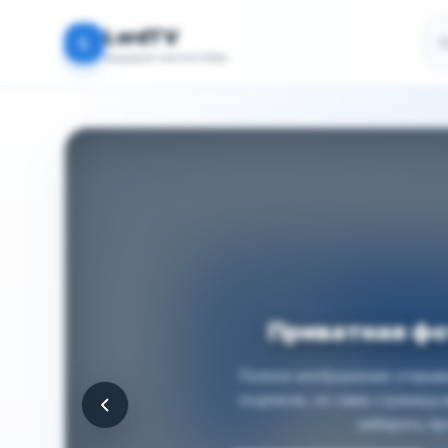
По
LordTV
L
Будущая экосистема
Приватная ф
Полное изображение открыва
подписке, но сама страница
набирать пр