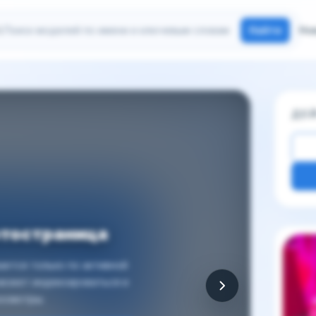
иск моделей
Найти
Но
ДЕ
отостраница
Други
ется только по активной
 может индексироваться и
осмотры.