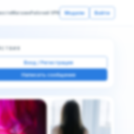
Модели
Войти
вости
Магазин
Рабочий VPN
ЙСТВИЯ
Вход / Регистрация
Написать сообщение
е фото этой модели