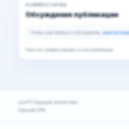
КОММЕНТАРИИ
Обсуждение публикации
Чтобы участвовать в обсуждении,
зарегистри
Пока нет комментариев к этой публикации.
LordTV. Будущая экосистема
Рабочий VPN