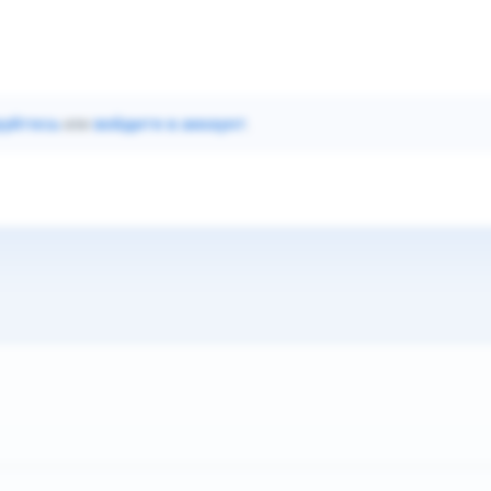
руйтесь
или
войдите в аккаунт
.