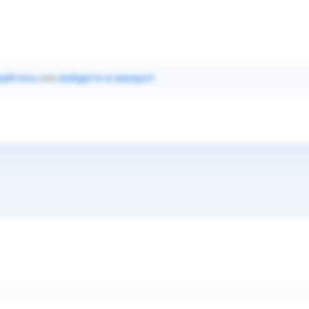
руйтесь
или
войдите в аккаунт
.