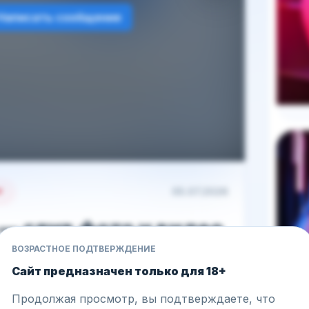
Написать сообщение
05.07.2026
— слив фото и видео
нтент стримерши
ВОЗРАСТНОЕ ПОДТВЕРЖДЕНИЕ
Сайт предназначен только для 18+
 внутри 💫
Продолжая просмотр, вы подтверждаете, что