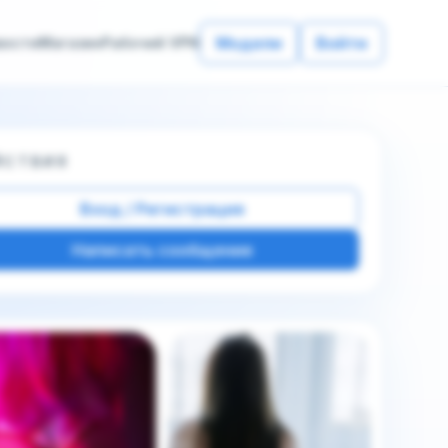
Модели
Войти
вости
Магазин
Рабочий VPN
ЙСТВИЯ
Вход / Регистрация
Написать сообщение
е фото этой модели