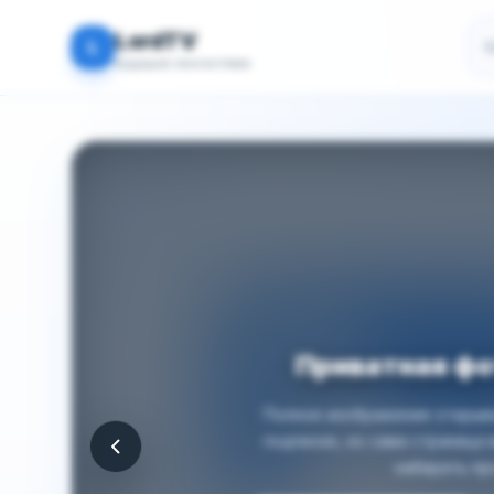
По
LordTV
L
Будущая экосистема
Приватная ф
Полное изображение открыва
подписке, но сама страница
набирать пр