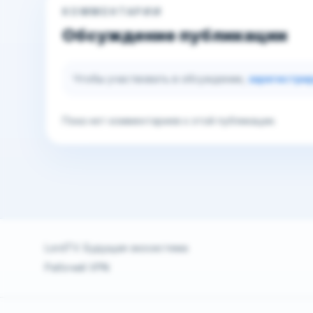
КОММЕНТАРИИ
Обсуждение публикации
Чтобы участвовать в обсуждении,
зарегистри
Пока нет комментариев к этой публикации.
LordTV. Будущая экосистема
Рабочий VPN