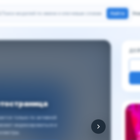
иск моделей
Найти
Но
ДЕ
отостраница
Други
ется только по активной
 может индексироваться и
осмотры.