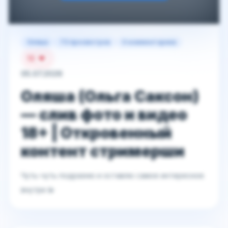
Оляша
73 просмотров
0 комментариев
13
05.07.2026
Оляша (Ольга Саксон)
— слив фото и видео
18+ | Откровенный
контент стримерши
Чуть-чуть подразню и оставлю самое интересное
внутри 💫