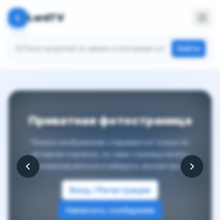
LordTV
L
Поиск моделей
Найти
Приватная фотостраница
Полное изображение открывается только по
активной подписке, но сама страница может
индексироваться и набирать просмотры.
Вход / Регистрация
Написать сообщение