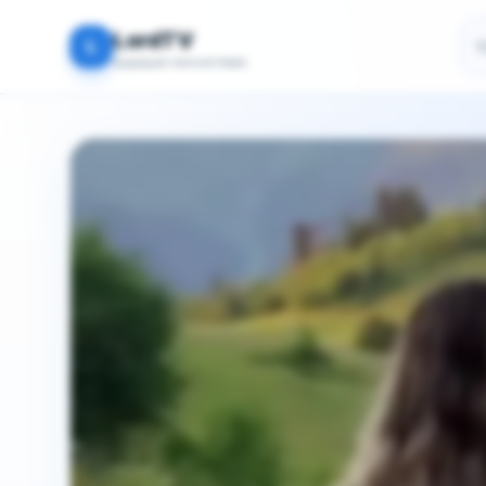
По
LordTV
L
Будущая экосистема