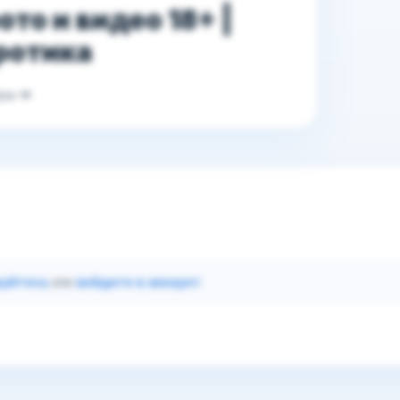
то и видео 18+ |
ротика
ры 💋
руйтесь
или
войдите в аккаунт
.