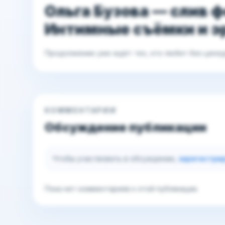
Ольга Бузова — слив фо
Интимные съёмки и э
Продолжение уже ждёт тех, кто любит без цензу
КОММЕНТАРИИ
Обсуждение публикации
Чтобы участвовать в обсуждении,
зарегистри
Пока нет комментариев к этой публикации.