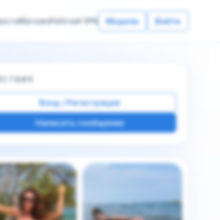
Модели
Войти
вости
Магазин
Рабочий VPN
ЙСТВИЯ
Вход / Регистрация
Написать сообщение
е фото этой модели