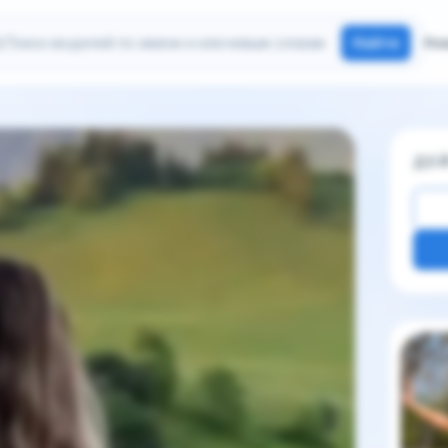
иск моделей
Найти
Но
ДЕ
Други