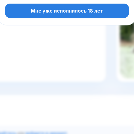
лив 18+. Без цензуры 🔥
Мне уже исполнилось 18 лет
руйтесь
или
войдите в аккаунт
.