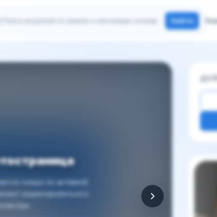
иск моделей
Найти
Но
ДЕ
отостраница
Други
ется только по активной
 может индексироваться и
осмотры.