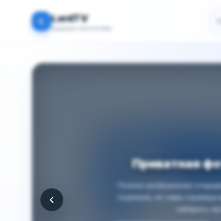
По
LordTV
L
Будущая экосистема
Приватная ф
Полное изображение открыва
подписке, но сама страница
набирать пр