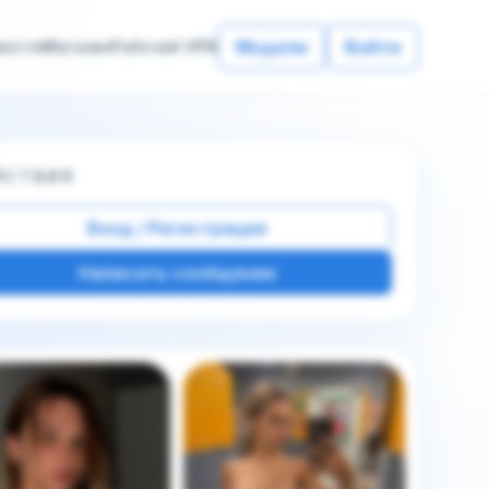
Модели
Войти
вости
Магазин
Рабочий VPN
ЙСТВИЯ
Вход / Регистрация
Написать сообщение
е фото этой модели