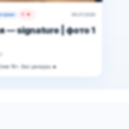
11
08.07.2026
нтариев
— signature | фото 1
😏
лив 18+. Без цензуры 🔥
руйтесь
или
войдите в аккаунт
.