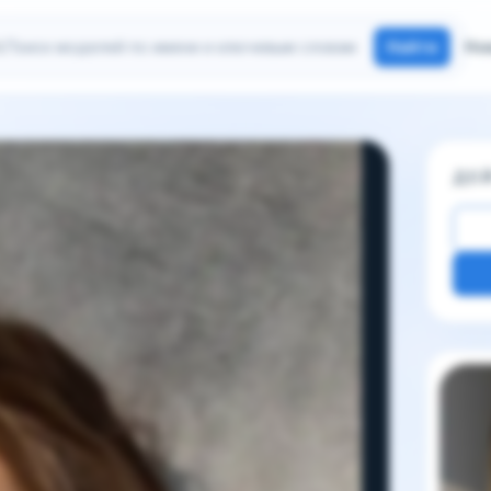
иск моделей
Найти
Но
ДЕ
Други