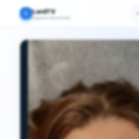
По
LordTV
L
Будущая экосистема