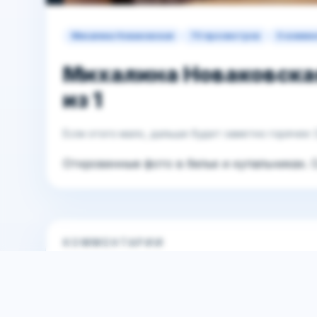
Михалина Новаковская
70 просмотров
0 комме
Михалина Новаковская 
из 1
Если этого мало, дальше будет заметно горячее 
Откровенные фото в белье и купальниках. С
КОММЕНТАРИИ
Обсуждение публикации
Чтобы участвовать в обсуждении,
зарегистри