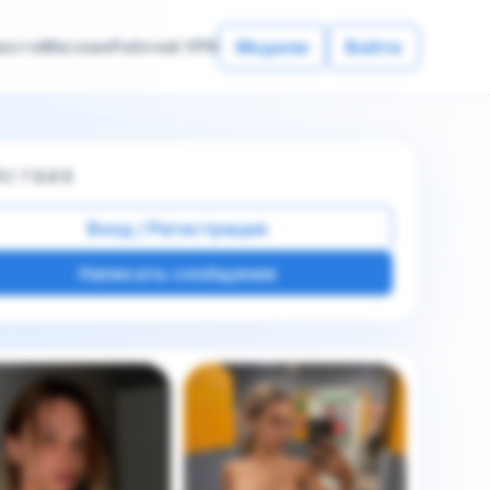
Модели
Войти
вости
Магазин
Рабочий VPN
ЙСТВИЯ
Вход / Регистрация
Написать сообщение
е фото этой модели