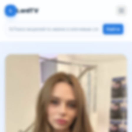
LordTV
L
Поиск моделей
Найти