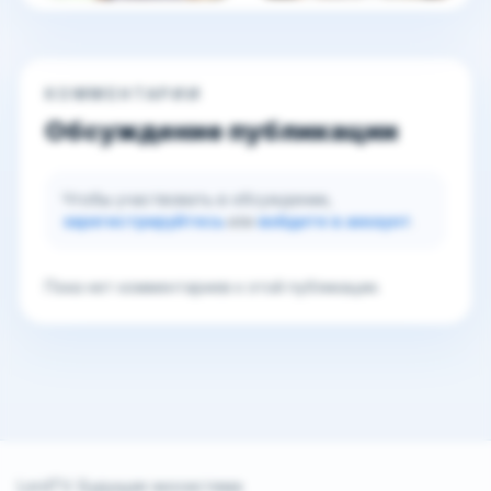
КОММЕНТАРИИ
Обсуждение публикации
Чтобы участвовать в обсуждении,
зарегистрируйтесь
или
войдите в аккаунт
.
Пока нет комментариев к этой публикации.
LordTV. Будущая экосистема