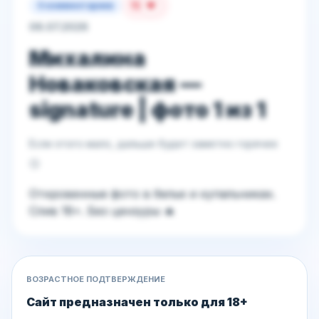
15
0 комментариев
06.07.2026
Михалина
Новаковская —
signature | фото 1 из 1
Если этого мало, дальше будет заметно горячее
😏
Откровенные фото в белье и купальниках.
Слив 18+. Без цензуры 🔥
ВОЗРАСТНОЕ ПОДТВЕРЖДЕНИЕ
ДЕЙСТВИЯ
Сайт предназначен только для 18+
Вход / Регистрация