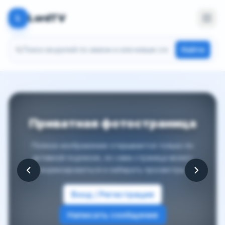
LordTV
L
Поиск моделей
Найти
Приватная фотостраница
Полное изображение открывается только по
активной подписке, но сама страница может
индексироваться и набирать просмотры.
Вход / Регистрация
Написать сообщение