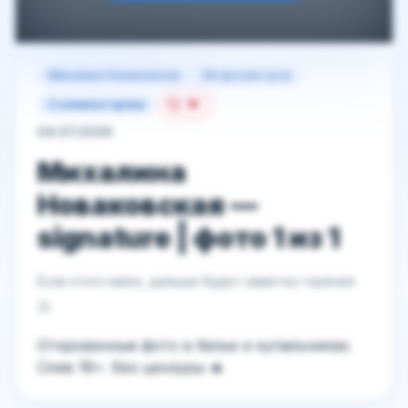
Михалина Новаковская
48 просмотров
12
0 комментариев
04.07.2026
Михалина
Новаковская —
signature | фото 1 из 1
Если этого мало, дальше будет заметно горячее
😏
Откровенные фото в белье и купальниках.
Слив 18+. Без цензуры 🔥