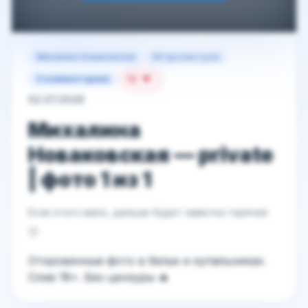
Михалина Новаковская
66 просмотров
14
0 комментариев
02.07.2026
Михалина
Новаковская — private
| фото 1 из 1
Если этого мало, дальше будет заметно горячее
😏
Откровенные фото в белье и купальниках.
Слив 18+. Без цензуры 🔥