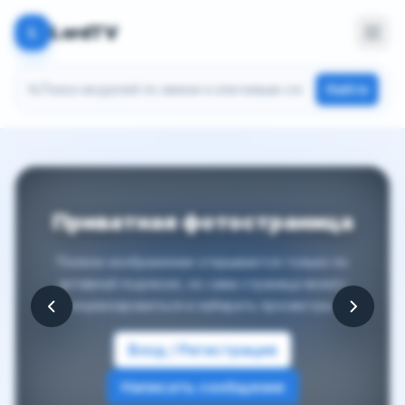
LordTV
L
Поиск моделей
Найти
Приватная фотостраница
Полное изображение открывается только по
активной подписке, но сама страница может
индексироваться и набирать просмотры.
Вход / Регистрация
Написать сообщение