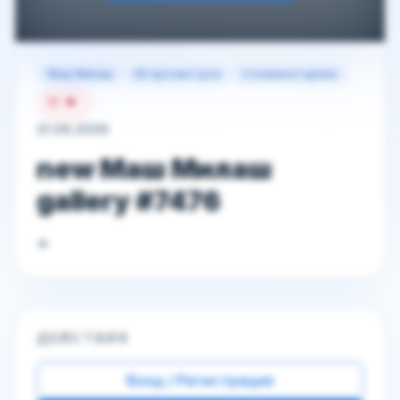
Маш Милаш
65 просмотров
0 комментариев
11
21.06.2026
new Маш Милаш
gallery #7476
💋
ДЕЙСТВИЯ
Вход / Регистрация