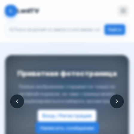
LordTV
L
Поиск моделей
Найти
Приватная фотостраница
Полное изображение открывается только по
активной подписке, но сама страница может
индексироваться и набирать просмотры.
Вход / Регистрация
Написать сообщение