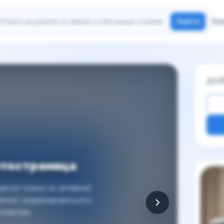
иск моделей
Найти
Но
ДЕ
отостраница
Други
ется только по активной
 может индексироваться и
осмотры.