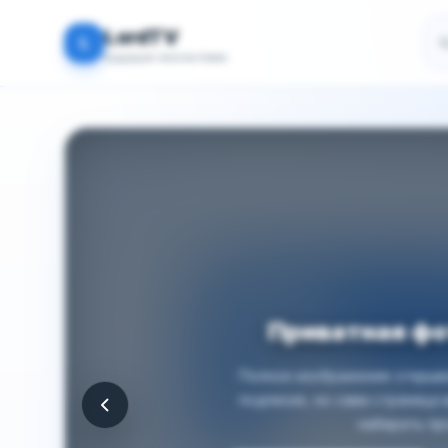
По
LordTV
L
Будущая экосистема
Приватная ф
Полное изображение открыва
подписке, но сама страница
набирать пр