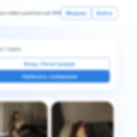
Модели
Войти
вости
Магазин
Рабочий VPN
ЙСТВИЯ
Вход / Регистрация
Написать сообщение
е фото этой модели