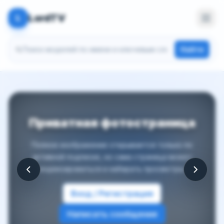
LordTV
L
Поиск моделей
Найти
Приватная фотостраница
Полное изображение открывается только по
активной подписке, но сама страница может
индексироваться и набирать просмотры.
Вход / Регистрация
Написать сообщение