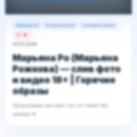
Марьяна Ро
61 просмотров
0 комментариев
12
07.07.2026
Марьяна Ро (Марьяна
Рожкова) — слив фото
и видео 18+ | Горячие
образы
Продолжение уже ждёт тех, кто любит без
цензуры 💋