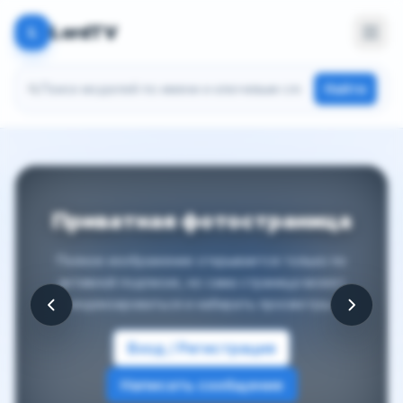
LordTV
L
Поиск моделей
Найти
Приватная фотостраница
Полное изображение открывается только по
активной подписке, но сама страница может
индексироваться и набирать просмотры.
Вход / Регистрация
Написать сообщение