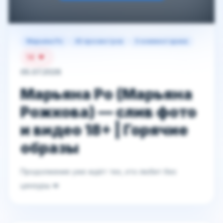
Марьяна Ро
45 просмотров
0 комментариев
14
05.07.2026
Марьяна Ро (Марьяна
Рожкова) — слив фото
и видео 18+ | Горячие
образы
Продолжение уже ждёт тех, кто любит без
цензуры 💋