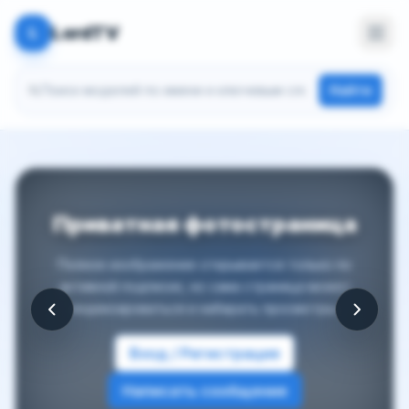
LordTV
L
Поиск моделей
Найти
Приватная фотостраница
Полное изображение открывается только по
активной подписке, но сама страница может
индексироваться и набирать просмотры.
Вход / Регистрация
Написать сообщение