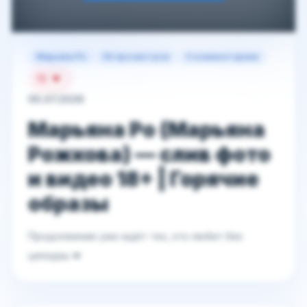
Марьяна Ро
56 просмотров
0 комментариев
13
05.07.2026
Марьяна Ро (Марьяна
Рожкова) — слив фото
и видео 18+ | Горячие
образы
Продолжение уже ждёт тех, кто любит без
цензуры 💋