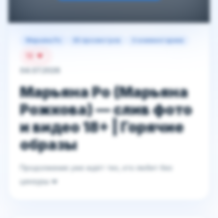
Марьяна Ро
65 просмотров
0 комментариев
13
04.07.2026
Марьяна Ро (Марьяна
Рожкова) — слив фото
и видео 18+ | Горячие
образы
Продолжение уже ждёт тех, кто любит без
цензуры 💋