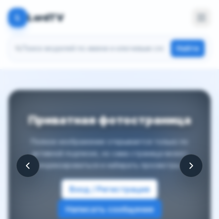
LordTV
L
Поиск моделей
Найти
Приватная фотостраница
Полное изображение открывается только по
активной подписке, но сама страница может
индексироваться и набирать просмотры.
Вход / Регистрация
Написать сообщение