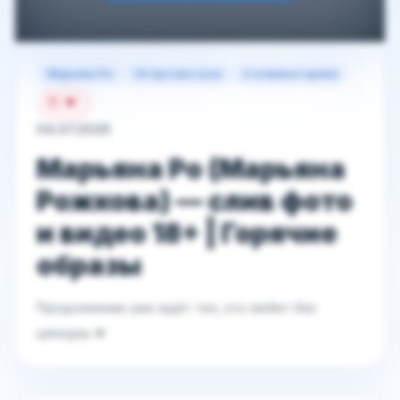
Марьяна Ро
44 просмотров
0 комментариев
11
04.07.2026
Марьяна Ро (Марьяна
Рожкова) — слив фото
и видео 18+ | Горячие
образы
Продолжение уже ждёт тех, кто любит без
цензуры 💋