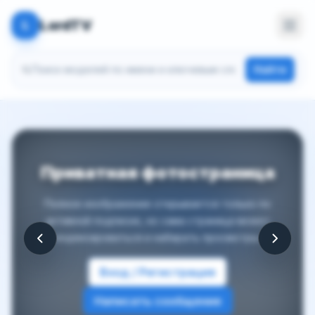
LordTV
L
Поиск моделей
Найти
Приватная фотостраница
Полное изображение открывается только по
активной подписке, но сама страница может
индексироваться и набирать просмотры.
Вход / Регистрация
Написать сообщение