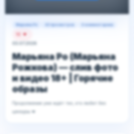
Марьяна Ро
43 просмотров
0 комментариев
10
03.07.2026
Марьяна Ро (Марьяна
Рожкова) — слив фото
и видео 18+ | Горячие
образы
Продолжение уже ждёт тех, кто любит без
цензуры 💋