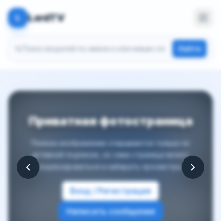
LordTV
L
Поиск моделей
Найти
Приватная фотостраница
Полное изображение открывается только по
активной подписке, но сама страница может
индексироваться и набирать просмотры.
Вход / Регистрация
Написать сообщение