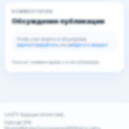
КОММЕНТАРИИ
Обсуждение публикации
Чтобы участвовать в обсуждении,
зарегистрируйтесь
или
войдите в аккаунт
.
Пока нет комментариев к этой публикации.
LordTV. Будущая экосистема
Рабочий VPN
Модели
Магазин
Техподдержка
RSS
Карта сайта