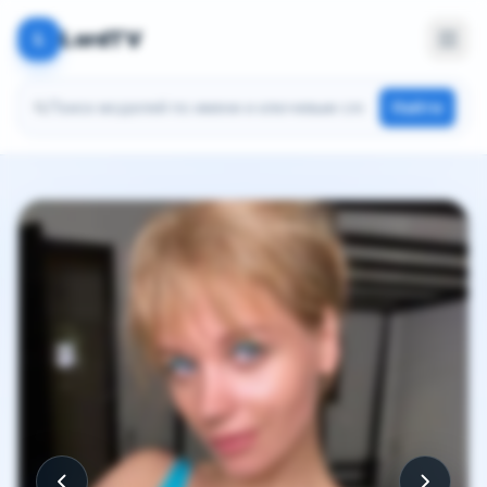
LordTV
L
Поиск моделей
Найти