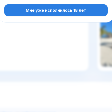
Мне уже исполнилось 18 лет