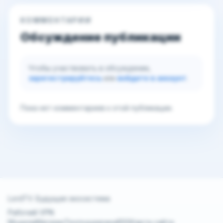
КОММЕНТАРИИ
Обсуждение публикации
Чтобы участвовать в обсуждении,
зарегистрируйтесь
или
войдите в аккаунт
.
Пока нет комментариев к этой публикации.
LordTV. Будущая экосистема
Рабочий VPN
Модели
Магазин
Техподдержка
RSS
Карта сайта