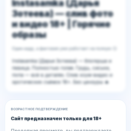
Instasamka (Дарья
Зотеева) — слив фото
и видео 18+ | Горячие
образы
Один кадр, а фантазия уже работает на полную 😏
Instasamka (Дарья Зотеева) — блогерша и
певица. Полностью голая. Грудь, сиськи,
попа — всё в деталях. Слив хоум-видео и
эротических съёмок 18+. Без цензуры 🔥
ВОЗРАСТНОЕ ПОДТВЕРЖДЕНИЕ
ДЕЙСТВИЯ
Сайт предназначен только для 18+
Вход / Регистрация
Продолжая просмотр, вы подтверждаете,