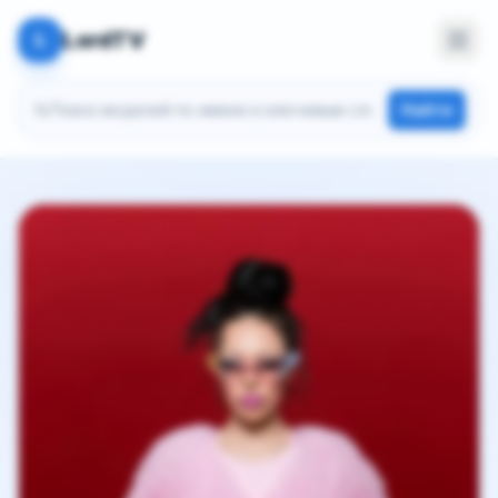
LordTV
L
Поиск моделей
Найти