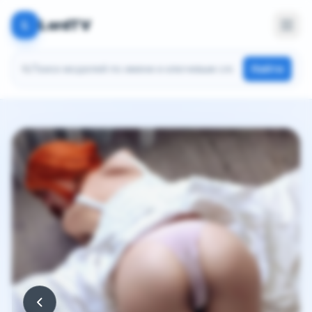
LordTV
L
Поиск моделей
Найти