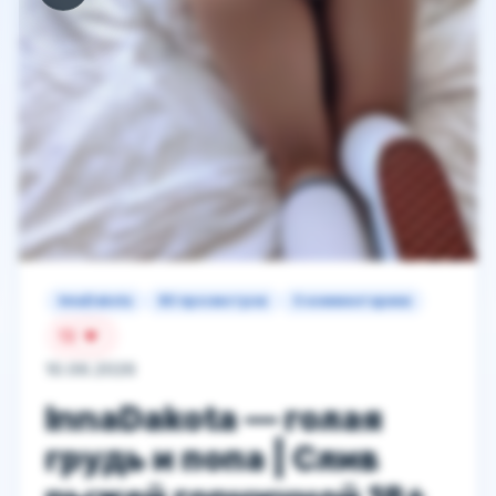
InnaDakota
80 просмотров
0 комментариев
13
10.06.2026
InnaDakota — голая
грудь и попа | Слив