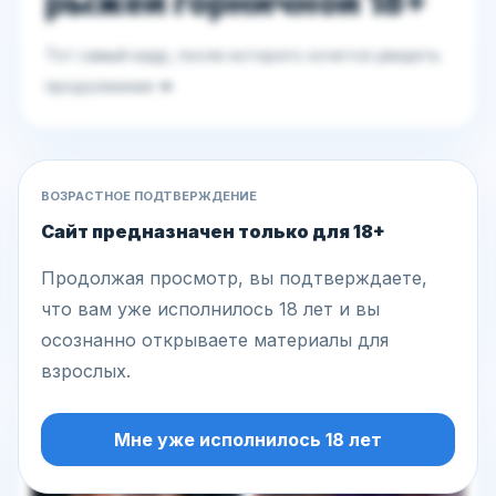
рыжей горничной 18+
Тот самый кадр, после которого хочется увидеть
продолжение 💋
ВОЗРАСТНОЕ ПОДТВЕРЖДЕНИЕ
ДЕЙСТВИЯ
Сайт предназначен только для 18+
Вход / Регистрация
Продолжая просмотр, вы подтверждаете,
Написать сообщение
что вам уже исполнилось 18 лет и вы
осознанно открываете материалы для
взрослых.
Другие фото этой модели
Мне уже исполнилось 18 лет