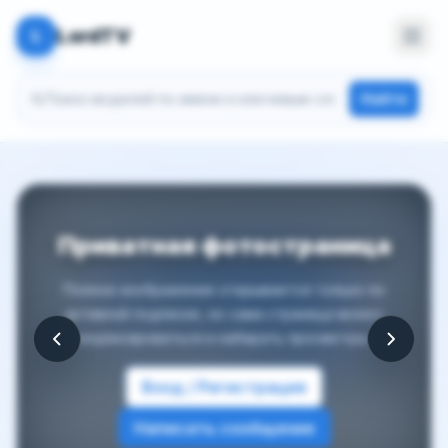
LordTV
L
Поиск моделей
Найти
Приватная фотостраница
Полное изображение открывается только по
активной подписке, но сама страница может
индексироваться и набирать просмотры.
Вход / Регистрация
Написать сообщение