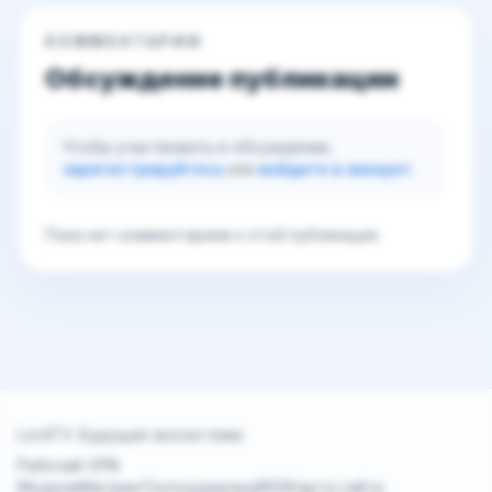
КОММЕНТАРИИ
Обсуждение публикации
Чтобы участвовать в обсуждении,
зарегистрируйтесь
или
войдите в аккаунт
.
Пока нет комментариев к этой публикации.
LordTV. Будущая экосистема
Рабочий VPN
Модели
Магазин
Техподдержка
RSS
Карта сайта