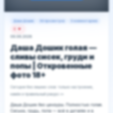
Даша Дошик
64 просмотров
0 комментариев
0
09.06.2026
Даша Дошик голая —
сливы сисек, груди и
попы | Откровенные
фото 18+
Сегодня без лишних слов: только настроение,
намёк и правильный ракурс 👀
Даша Дошик без цензуры. Полностью голая.
Сиськи, грудь, попа — всё в деталях и в