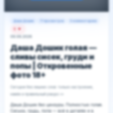
Даша Дошик
71 просмотров
0 комментариев
9
09.06.2026
Даша Дошик голая —
сливы сисек, груди и
попы | Откровенные
фото 18+
Сегодня без лишних слов: только настроение,
намёк и правильный ракурс 👀
Даша Дошик без цензуры. Полностью голая.
Сиськи, грудь, попа — всё в деталях и в