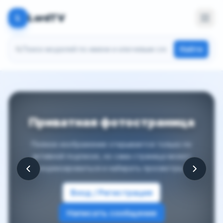
LordTV
L
Поиск моделей
Найти
Приватная фотостраница
Полное изображение открывается только по
активной подписке, но сама страница может
индексироваться и набирать просмотры.
Вход / Регистрация
Написать сообщение