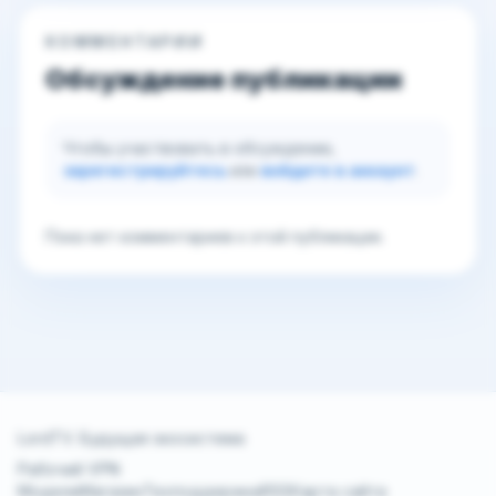
КОММЕНТАРИИ
Обсуждение публикации
Чтобы участвовать в обсуждении,
зарегистрируйтесь
или
войдите в аккаунт
.
Пока нет комментариев к этой публикации.
LordTV. Будущая экосистема
Рабочий VPN
Модели
Магазин
Техподдержка
RSS
Карта сайта