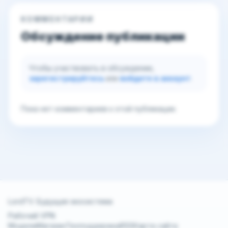
КОММЕНТАРИИ
Обсуждение публикации
Чтобы участвовать в обсуждении,
зарегистрируйтесь
или
войдите в аккаунт
.
Пока нет комментариев к этой публикации.
LordTV. Будущая экосистема
Рабочий VPN
Модели
Магазин
Техподдержка
RSS
Карта сайта