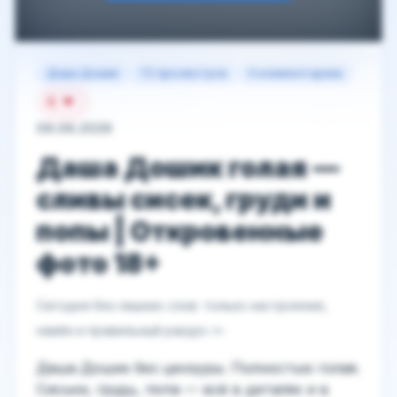
Даша Дошик
72 просмотров
0 комментариев
8
09.06.2026
Даша Дошик голая —
сливы сисек, груди и
попы | Откровенные
фото 18+
Сегодня без лишних слов: только настроение,
намёк и правильный ракурс 👀
Даша Дошик без цензуры. Полностью голая.
Сиськи, грудь, попа — всё в деталях и в