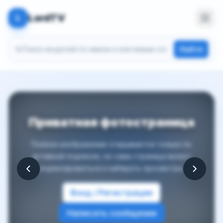
LordTV
L
Поиск моделей
Найти
Приватная фотостраница
Полное изображение открывается только по
активной подписке, но сама страница может
индексироваться и набирать просмотры.
Вход / Регистрация
Написать сообщение