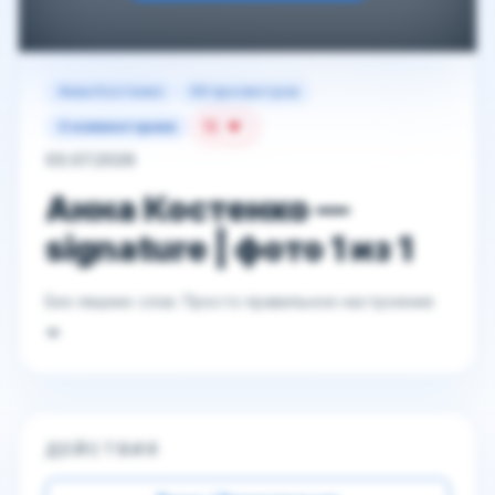
Анна Костенко
69 просмотров
15
0 комментариев
03.07.2026
Анна Костенко —
signature | фото 1 из 1
Без лишних слов. Просто правильное настроение
💋
ДЕЙСТВИЯ