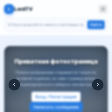
LordTV
L
Поиск моделей
Найти
Приватная фотостраница
Полное изображение открывается только по
активной подписке, но сама страница может
индексироваться и набирать просмотры.
Вход / Регистрация
Написать сообщение